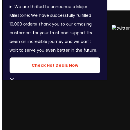
We are thrilled to announce a Major
Milestone: We have successfully fulfilled
FOLLOW US ON:
10,000 orders! Thank you to our amazing
customers for your trust and support. Its
been an incredible journey and we can’t
wait to serve you even better in the future.
Check Hot Deals Now
CLOSE