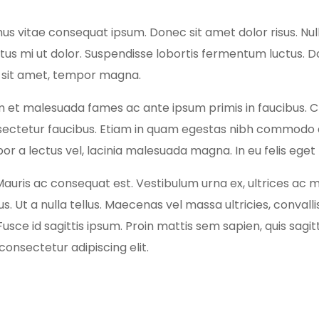
us vitae consequat ipsum. Donec sit amet dolor risus. Nul
metus mi ut dolor. Suspendisse lobortis fermentum luctus.
us sit amet, tempor magna.
 et malesuada fames ac ante ipsum primis in faucibus. Cras 
 consectetur faucibus. Etiam in quam egestas nibh commodo
r a lectus vel, lacinia malesuada magna. In eu felis eget l
Mauris ac consequat est. Vestibulum urna ex, ultrices ac mo
s. Ut a nulla tellus. Maecenas vel massa ultricies, convalli
sce id sagittis ipsum. Proin mattis sem sapien, quis sagitt
consectetur adipiscing elit.