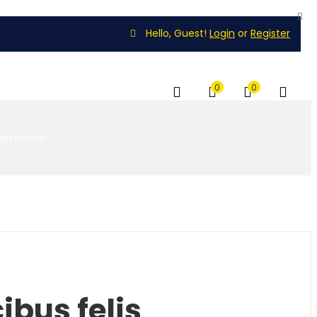
Hello, Guest!
Login
or
Register
0
0
s commodo
ibus felis