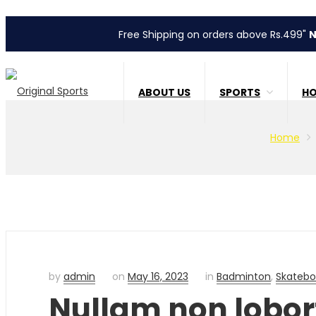
Free Shipping on orders above Rs.499"
No Cou
ABOUT US
SPORTS
HO
Home
by
admin
on
May 16, 2023
in
Badminton
,
Skatebo
Nullam non lobort