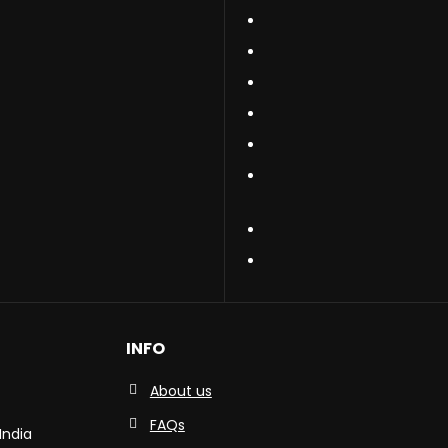
INFO
About us
FAQs
India