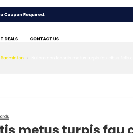
pon Required
.
T DEALS
CONTACT US
Badminton
Nullam non lobortis metus turpis fau cibus feli
ards
is metus turpis fau c