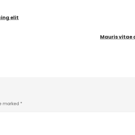
ing elit
Mauris vitae 
re marked
*